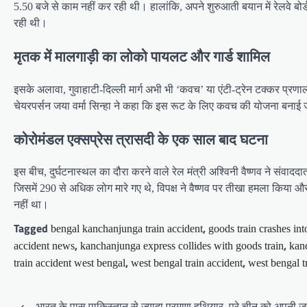
5.50 बजे से काम नहीं कर रही थी। हालांकि, अपने शुरुआती बयान में रेलवे ब
रही थी।
मृतक में मालगाड़ी का लोको पायलट और गार्ड शामिल
इसके अलावा, गुवाहाटी-दिल्ली मार्ग अभी भी ‘कवच’ या एंटी-ट्रेन टक्कर प्रणाली द्व
चेयरपर्सन जया वर्मा सिन्हा ने कहा कि इस रूट के लिए कवच की योजना बनाई जा
कोरोमंडल एक्सप्रेस त्रासदी के एक साल बाद घटना
इस बीच, दुर्घटनास्थल का दौरा करने वाले रेल मंत्री अश्विनी वैष्णव ने संवाद
जिसमें 290 से अधिक लोग मारे गए थे, विपक्ष ने वैष्णव पर तीखा हमला किया और 
नहीं था।
Tagged
,
bengal kanchanjunga train accident
goods train crashes in
,
,
accident news
kanchanjunga express collides with goods train
kan
,
,
train accident west bengal
west bengal train accident
west bengal t
Post
⟵
भारत के पास पाकिस्तान से ज्यादा परमाणु हथियार, पूरे चीन को अपनी जद 