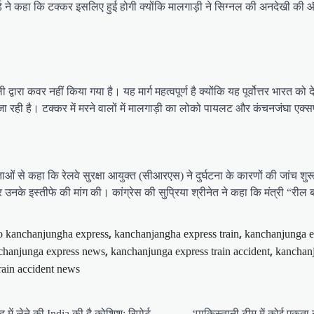
ोर्ड ने कहा कि टक्कर इसलिए हुई होगी क्योंकि मालगाड़ी ने सिग्नल की अनदेखी क
ारा कवर नहीं किया गया है। यह मार्ग महत्वपूर्ण है क्योंकि यह पूर्वोत्तर भारत को देश
 रही है। टक्कर में मरने वालों में मालगाड़ी का लोको पायलट और कंचनजंघा एक्सप
दाताओं से कहा कि रेलवे सुरक्षा आयुक्त (सीआरएस) ने दुर्घटना के कारणों की जांच 
उनके इस्तीफे की मांग की। कांग्रेस की सुप्रिया श्रीनेत ने कहा कि मंत्री “रील ब
,
,
to kanchanjungha express
kanchanjangha express train
kanchanjunga e
,
,
chanjunga express news
kanchanjunga express train accident
kanchanj
rain accident news
में लेने की India की है कोशिश; रिपोर्ट
‘पाकिस्तानी टीम में कोई एकता 