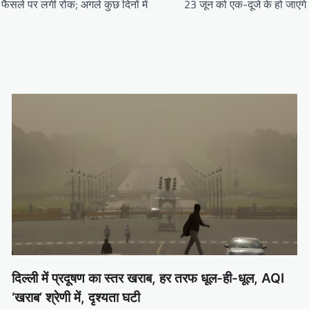
 फैसले पर लगी रोक; अगले कुछ दिनों में
23 जून को एक-दूजे के हो जाएंगे
दिल्ली में प्रदूषण का स्तर खराब, हर तरफ धूल-ही-धूल, AQI
‘खराब’ श्रेणी में, दृश्यता घटी