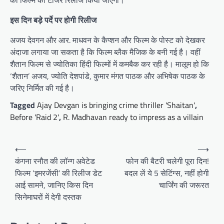
को फिल्म का टीजर रिलीज किया जाएगा।
इस दिन बड़े पर्दे पर होगी रिलीज
अजय देवगन और आर. माधवन के कैप्शन और फिल्म के पोस्ट को देखकर
अंदाजा लगाया जा सकता है कि फिल्म ब्लैक मैजिक के बनी गई है। वहीं
शैतान फिल्म से ज्योतिका हिंदी फिल्मों में कमबैक कर रही है। मालूम हो कि
‘शैतान’ अजय, ज्योति देशपांडे, कुमार मंगत पाठक और अभिषेक पाठक के
जरिए निर्मित की गई है।
Tagged
Ajay Devgan is bringing crime thriller 'Shaitan'
,
Before 'Raid 2'
,
R. Madhavan ready to impress as a villain
Post
⟵
⟶
navigation
कंगना रनौत की लॉन्ग अवेटेड
फोन की बैटरी चलेगी पूरा दिन!
फिल्म ‘इमरजेंसी’ की रिलीज डेट
बदल लें ये 5 सेटिंग्स, नहीं होगी
आई सामने, जानिए किस दिन
चार्जिंग की जरूरत
सिनेमाघरों में देगी दस्तक