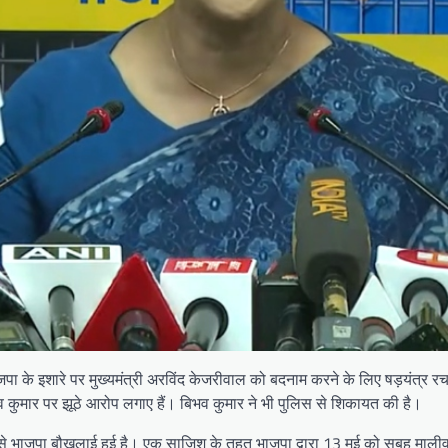
पा के इशारे पर मुख्यमंत्री अरविंद केजरीवाल को बदनाम करने के लिए षड़यंत्र रचन
व कुमार पर झूठे आरोप लगाए हैं। बिभव कुमार ने भी पुलिस से शिकायत की है।
ने से भाजपा बौखलाई हुई है। एक साजिश के तहत भाजपा द्वारा 13 मई को सुबह माली