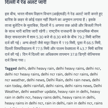
दिल्ली में रेड अलर्ट जारी
इस बीच, भारत मौसम विज्ञान विभाग (आईएमडी) ने रेड अलर्ट जारी करते हुए
बारिश के कहर से कोई राहत नहीं मिलने का अनुमान लगाया है। इसके
ताजा बुलेटिन के मुताबिक, दिल्ली में 5 अगस्त तक आंधी और बिजली गिरने
के साथ भारी बारिश जारी रहेगी। राष्ट्रीय राजधानी के प्राथमिक मौसम
केंद्र सफदरजंग में शाम 5.30 बजे से 8.30 बजे के बीच 79.2 मिमी बारिश
दर्ज की गई। अन्य क्षेत्रों जैसे मयूर विहार में 119 मिमी, पूसा में 66.5 मिमी,
दिल्ली विश्वविद्यालय में 77.5 मिमी और पालम वेधशाला में 43.7 मिमी बारिश
दर्ज की गई। दिन में दिल्ली का अधिकतम तापमान 37.8 डिग्री सेल्सियस
दर्ज किया गया।
Tagged
delhi
,
delhi heavy rain
,
delhi heavy rains
,
delhi ncr
,
delhi ncr heavy rains
,
delhi ncr rain
,
delhi ncr rains
,
delhi
ncr weather
,
delhi news
,
Delhi Rain
,
delhi rain news
,
delhi
rain today
,
delhi rainfall
,
delhi rains
,
delhi rains news
,
Delhi
Weather
,
delhi weather update
,
heavy rain in delhi
,
heavy
rain in delhi ncr
,
heavy rains delhi
,
heavy rains in delhi
,
heavy rains in delhi ncr
,
rain in delhi
,
rain in delhi ncr
,
rains