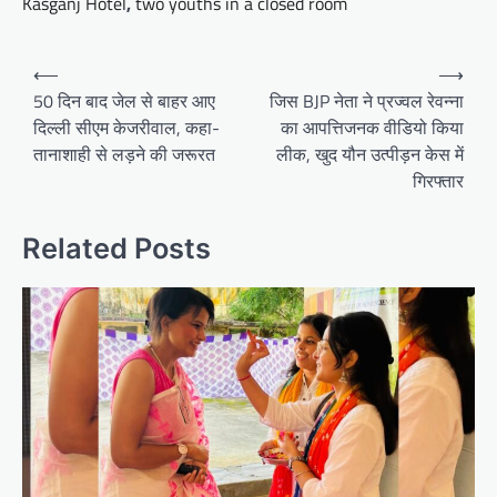
Kasganj Hotel
,
two youths in a closed room
Post
⟵
⟶
navigation
50 दिन बाद जेल से बाहर आए
जिस BJP नेता ने प्रज्वल रेवन्ना
दिल्ली सीएम केजरीवाल, कहा-
का आपत्तिजनक वीडियो किया
तानाशाही से लड़ने की जरूरत
लीक, खुद यौन उत्पीड़न केस में
गिरफ्तार
Related Posts