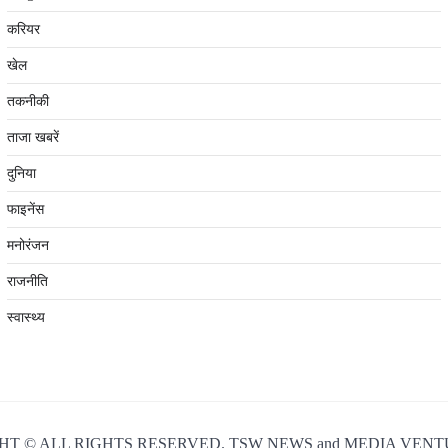
करियर
खेल
तकनीकी
ताजा खबरें
दुनिया
फाइनेंस
मनोरंजन
राजनीति
स्वास्थ्य
T © ALL RIGHTS RESERVED. TSW NEWS and MEDIA VENT