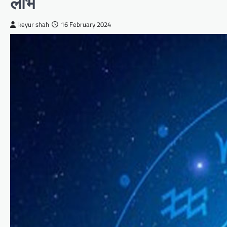
लाभ
keyur shah
16 February 2024