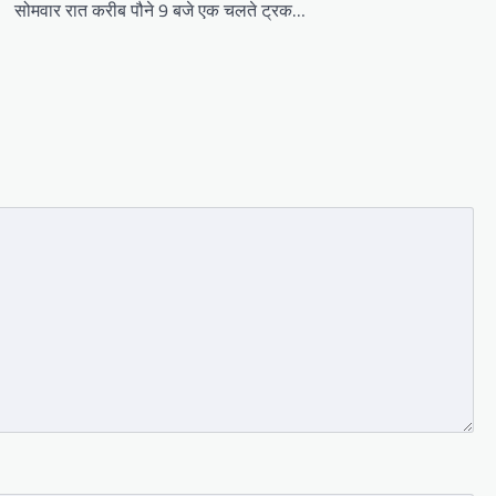
सोमवार रात करीब पौने 9 बजे एक चलते ट्रक…