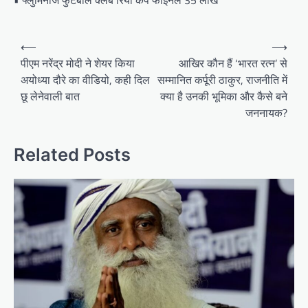
• फ्लुमिनीज फुटबॉल क्लब रियो कप फाइनल 35 लाख
Post
⟵
⟶
navigation
पीएम नरेंद्र मोदी ने शेयर किया
आखिर कौन हैं ‘भारत रत्न’ से
अयोध्या दौरे का वीडियो, कही दिल
सम्मानित कर्पूरी ठाकुर, राजनीति में
छू लेनेवाली बात
क्या है उनकी भूमिका और कैसे बने
जननायक?
Related Posts