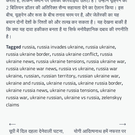
करता है, लेकिन जमीन पर उसकी कार्रवाइयां उलटी हैं। उन्होंने यूक्रेन को
2 बिलियन डॉलर की अतिरिक्त सैन्य सहायता देने का ऐलान किया। इस
बीच, यूक्रेन और रूस के बीच तनाव चरम पर है, और जेलेंस्की का यह
बयान दोनों देशों के रिश्तों को और तल्ख कर सकता है। यह देखना बाकी है
कि क्या यह दावा हकीकत बनता है या सिर्फ मनोवैज्ञानिक दबाव की रणनीति
है।
Tagged
russia
,
russia invades ukraine
,
russia ukraine
,
russia ukraine border
,
russia ukraine conflict
,
russia
ukraine news
,
russia ukraine tensions
,
russia ukraine war
,
russia ukraine war news
,
russia vs ukraine
,
russia war
ukraine
,
russian
,
russian territory
,
russian ukraine war
,
ukraine and russia
,
ukraine russia
,
ukraine russia border
,
ukraine russia news
,
ukraine russia tensions
,
ukraine
russia war
,
ukraine russian
,
ukraine vs russia
,
zelenskyy
claims
Post
⟵
⟶
navigation
यूपी में दिल दहला देनेवाली घटना,
योगी आदित्यनाथ हमें नफरत पर