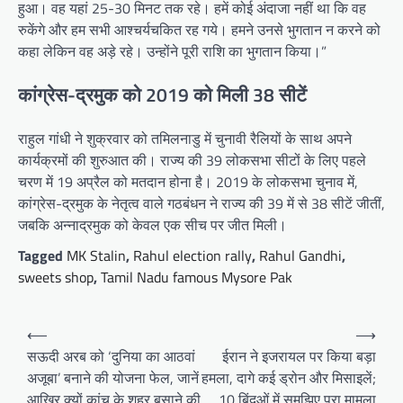
हुआ। वह यहां 25-30 मिनट तक रहे। हमें कोई अंदाजा नहीं था कि वह
रुकेंगे और हम सभी आश्चर्यचकित रह गये। हमने उनसे भुगतान न करने को
कहा लेकिन वह अड़े रहे। उन्होंने पूरी राशि का भुगतान किया।”
कांग्रेस-द्रमुक को 2019 को मिली 38 सीटें
राहुल गांधी ने शुक्रवार को तमिलनाडु में चुनावी रैलियों के साथ अपने
कार्यक्रमों की शुरुआत की। राज्य की 39 लोकसभा सीटों के लिए पहले
चरण में 19 अप्रैल को मतदान होना है। 2019 के लोकसभा चुनाव में,
कांग्रेस-द्रमुक के नेतृत्व वाले गठबंधन ने राज्य की 39 में से 38 सीटें जीतीं,
जबकि अन्नाद्रमुक को केवल एक सीच पर जीत मिली।
Tagged
MK Stalin
,
Rahul election rally
,
Rahul Gandhi
,
sweets shop
,
Tamil Nadu famous Mysore Pak
Post
⟵
⟶
navigation
सऊदी अरब को ‘दुनिया का आठवां
ईरान ने इजरायल पर किया बड़ा
अजूबा’ बनाने की योजना फेल, जानें
हमला, दागे कई ड्रोन और मिसाइलें;
आखिर क्यों कांच के शहर बसाने की
10 बिंदुओं में समझिए पूरा मामला