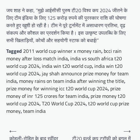
जय शाह ने कहा, “मुझे आईसीसी पुरुष टी20 विश्व कप 2024 जीतने के
लिए टीम इंडिया के लिए 125 करोड़ रुपये की पुरस्कार राशि की घोषणा
करते हुए खुशी हो रही है। टीम ने पूरे टूर्नामेंट में असाधारण प्रतिभा, दृढ़
संकल्प और कौशल का प्रदर्शन किया है। इस उत्कृष्ट उपलब्धि के लिए
सभी खिलाड़ियों, कोचों और सहयोगी स्टाफ को बधाई!”
Tagged
2011 world cup winner x money rain
,
bcci rain
money after loss match india
,
india vs south africa t20
world cup 2024
,
india win t20 world cup
,
india win t20
world cup 2024
,
jay shah announce prize money for team
india
,
money rains on team india after winning the title
,
prize money for winning icc t20 world cup 2024
,
prize
money of inr 125 crores for team india
,
prize money t20
world cup 2024
,
T20 World Cup 2024
,
t20 world cup prize
money
,
team india
Post
⟵
⟶
navigation
कोहली-रोहित के बाद रवींद्र
टी20 वर्ल्ड कप ट्रॉफी को बगल में