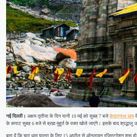
नई दिल्ली।
अक्षय तृतीया के दिन यानी 10 मई को सुबह 7 बजे
केदारनाथ धाम
क
के कपाट सुबह 6 बजे से ब्रह्म मुहूर्त के वक्त खोले जाएंगे। इसके बाद श्रद्धालु 
बता दें कि चार धाम यात्रा के लिए 15 अप्रैल से ऑनलाइन रजिस्ट्रेशन शुरू ह