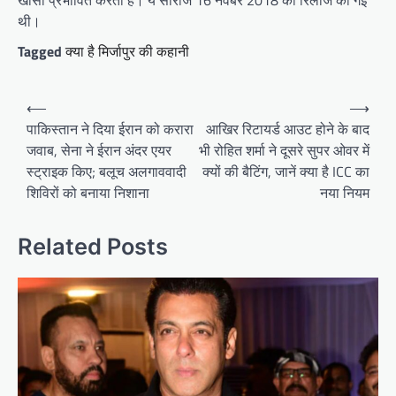
खासा प्रभावित करती है। ये सीरीज 16 नवंबर 2018 को रिलीज की गई
थी।
Tagged
क्या है मिर्जापुर की कहानी
Post
⟵
⟶
navigation
पाकिस्तान ने दिया ईरान को करारा
आखिर रिटायर्ड आउट होने के बाद
जवाब, सेना ने ईरान अंदर एयर
भी रोहित शर्मा ने दूसरे सुपर ओवर में
स्ट्राइक किए; बलूच अलगाववादी
क्यों की बैटिंग, जानें क्या है ICC का
शिविरों को बनाया निशाना
नया नियम
Related Posts