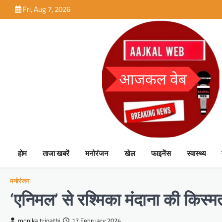
Skip
Fri, Aug 7, 2026
to
content
होम
ताजा खबरें
मनोरंजन
खेल
फाइनेंस
स्वास्थ्य
मनोरंजन
‘एनिमल’ से रश्मिका मंदाना की किस्
monika tripathi
17 February 2024