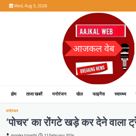
Skip
Wed, Aug 5, 2026
to
content
होम
ताजा खबरें
मनोरंजन
खेल
फाइनेंस
स्वास्थ्य
मनोरंजन
‘पोचर’ का रोंगटे खड़े कर देने वाला
monika tripathi
17 February 2024