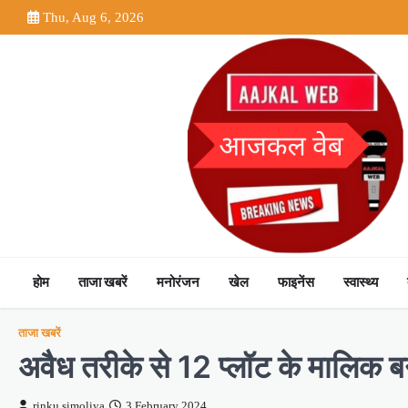
Skip
Thu, Aug 6, 2026
to
content
होम
ताजा खबरें
मनोरंजन
खेल
फाइनेंस
स्वास्थ्य
ताजा खबरें
अवैध तरीके से 12 प्लॉट के मालिक बने 
rinku simoliya
3 February 2024