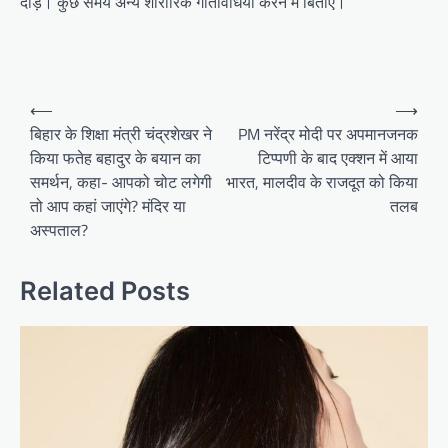
दौड़ें। कुछ समय अन्य शारीरिक गतिविधियां करने में बिताएं।
Post
⟵
⟶
navigation
बिहार के शिक्षा मंत्री चंद्रशेखर ने
PM नरेंद्र मोदी पर अपमानजनक
किया फतेह बहादुर के बयान का
टिप्पणी के बाद एक्शन में आया
समर्थन, कहा- आपको चोट लगेगी
भारत, मालदीव के राजदूत को किया
तो आप कहां जाएंगे? मंदिर या
तलब
अस्पताल?
Related Posts