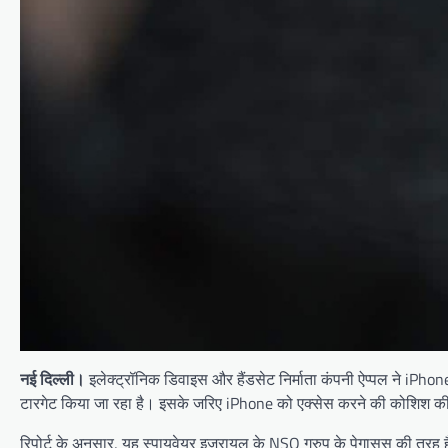
नई दिल्ली।
इलेक्ट्रॉनिक डिवाइस और हैंडसेट निर्माता कंपनी ऐप्पल ने iPho
टारगेट किया जा रहा है। इसके जरिए iPhone को एक्सेस करने की कोशिश की 
रिपोर्ट के अनुसार, यह स्पायवेयर इजरायल के NSO ग्रुप के पेगासस की 